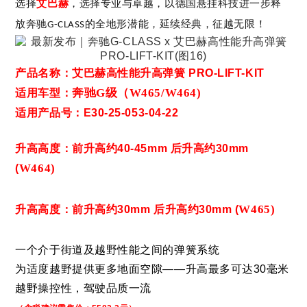
选择
艾巴赫
，
选择专业与卓越
，以德国悬挂科技进一步释
放奔驰
的全地形潜能
，
延续经典，征越无限
！
G-CLASS
产品名称：艾巴赫高性能升高弹簧 PRO-LIFT-KIT
奔驰G级（W465/W464)
适用车型：
适用产品号：
E30-25-053-04-22
升高高度：前升高约40-45mm 后
升高约30mm
W464)
(
W465)
升高高度：前升高约30mm 后
升高约30mm (
一个介于街道及越野性能之间的弹簧系统
为适度越野提供更多地面空隙——升高最多可达30毫米
越野操控性，驾驶品质一流