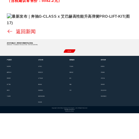
（含税建议零售价：5582.2元）
返回新闻
成为艾巴赫会员，获取更多专属服务和会员权益
感谢您的支持，我们诚邀您加入我们的会员大家庭，期待与您共创美好体验。
立即注册
产品展示
公司介绍
新闻媒体
技术支持
街道车辆
关于我们
产品发布
联系我们
越野及SUV
荣誉及证书
最新动态
安装指南
赛用弹簧
生产及品质
图片
术语汇编
原厂替换
隐私条款
视频
质保说明
摩托车
经销商查找
目录
成为合作伙伴
工业弹簧
授权安装店查找
研发车辆登记
职业发展
Copyright © 2024 Eibach Springs (Taicang) Co., Ltd. All Rights Reserved.
苏ICP备15020589号-3
Powered by Zhulu