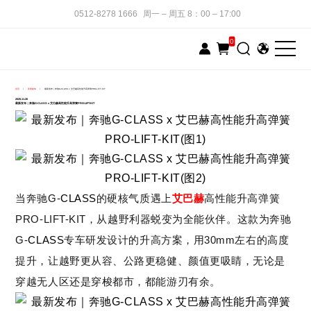
0512-8278 1666
周一 – 周五 8：00 – 17:00
0
产品发布
首页
新闻媒体
最新发布｜奔驰G-CLASS x 艾巴赫高性能升高弹簧PRO-LIFT-KIT
2025.11.26
最新发布｜奔驰G-CLASS x 艾巴赫高性能升高弹簧PRO-LIFT-KIT
G-
CLASS
的硬核气质遇上
艾巴赫
当奔驰
高性能升高弹簧
PRO-LIFT-KIT，
从越野利器
蜕变为
全能伙伴
。这款为
奔驰
G-
CLASS
30mm左右的高度
专车研发
设计的升高方案，用
提升，让越野更从容、公路更稳健、颜值更吸睛，无论是
穿越无人区还是穿梭都市，都能游刃有余。