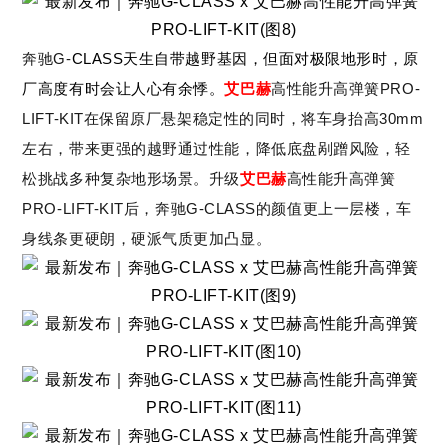
G-
CLASS天生自带越野基因，但面对极限地形时，原
奔驰
厂高度有时会让人心有余悸。
PRO-
艾巴赫
高性能升高弹簧
LIFT-KIT在保留原厂悬架稳定性的同时，将车身抬高30mm
左右，带来
更强的越野通过性能
，
降低底盘剐蹭风险
，
轻
松挑战多种复杂地形场景
。
升级
艾巴赫
高性能升高弹簧
PRO-LIFT-KIT
G-CLASS的颜值更上一层楼
后
，
奔驰
，
车
身线条更硬朗，硬派气质更加凸显。